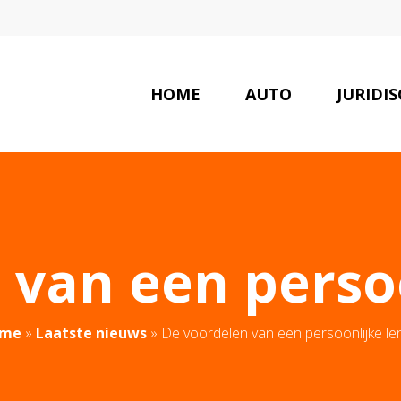
HOME
AUTO
JURIDI
 van een persoo
me
»
Laatste nieuws
»
De voordelen van een persoonlijke le