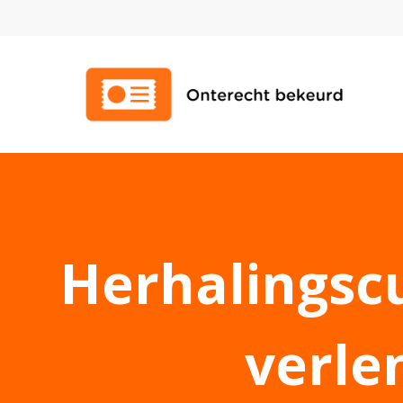
Herhalingsc
verle