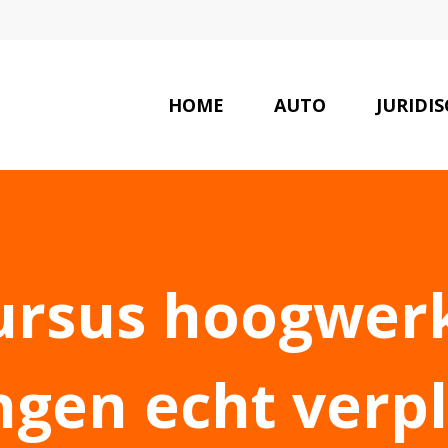
HOME
AUTO
JURIDI
ursus hoogwer
ngen echt verpli