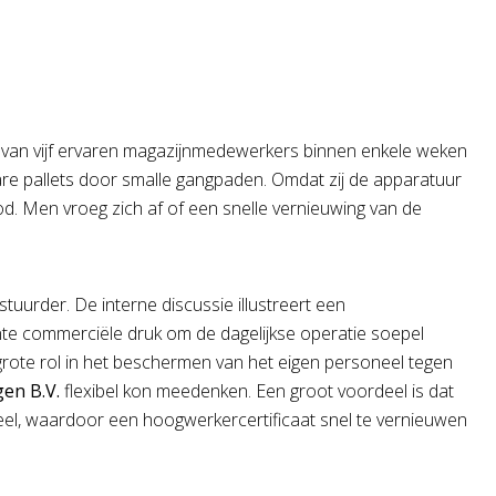
t van vijf ervaren magazijnmedewerkers binnen enkele weken
re pallets door smalle gangpaden. Omdat zij de apparatuur
. Men vroeg zich af of een snelle vernieuwing van de
tuurder. De interne discussie illustreert een
nte commerciële druk om de dagelijkse operatie soepel
 grote rol in het beschermen van het eigen personeel tegen
gen B.V.
flexibel kon meedenken. Een groot voordeel is dat
oneel, waardoor een hoogwerkercertificaat snel te vernieuwen