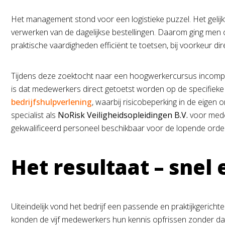
Het management stond voor een logistieke puzzel. Het gelijkt
verwerken van de dagelijkse bestellingen. Daarom ging men 
praktische vaardigheden efficiënt te toetsen, bij voorkeur di
Tijdens deze zoektocht naar een hoogwerkercursus incompany
is dat medewerkers direct getoetst worden op de specifieke m
bedrijfshulpverlening
, waarbij risicobeperking in de eigen 
specialist als
NoRisk Veiligheidsopleidingen B.V.
voor medew
gekwalificeerd personeel beschikbaar voor de lopende orde
Het resultaat – snel 
Uiteindelijk vond het bedrijf een passende en praktijkgerich
konden de vijf medewerkers hun kennis opfrissen zonder dat 