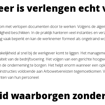
er is verlengen echt 
n om met verlopen documenten door te werken. Volgens de algeme
eid beschikken. In de praktijk hanteren veel instanties en verz
kking vaak beperkt en kan de werknemer formeel als ongetraind
elijkheid al snel bij de werkgever komt te liggen. Het management 
ïteit van de bedrijfsvoering. Het volgen van een gerichte hoogwe
an de onderneming te borgen. Het helpt enorm wanneer een opleid
nstructies voldoende aan Arbowetvereisten tegemoetkomen. Voor h
ten van hun personeel.
eid waarborgen zonder