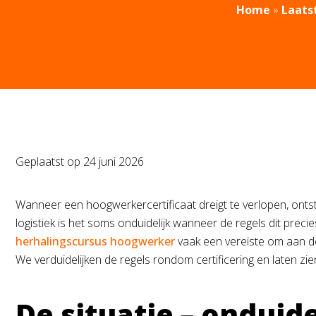
Home
»
Laats
Geplaatst op
24 juni 2026
Wanneer een hoogwerkercertificaat dreigt te verlopen, ontst
logistiek is het soms onduidelijk wanneer de regels dit prec
herhalingscursus hoogwerker
vaak een vereiste om aan de 
We verduidelijken de regels rondom certificering en laten z
De situatie – onduid