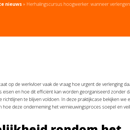
te nieuws
»
Herhalingscursus hoogwerker: wanneer verlengen e
aat op de werkvloer vaak de vraag hoe urgent de verlenging daad
ies eisen en hoe dit efficiënt kan worden georganiseerd zonder d
richtlijnen te blijven voldoen. In deze praktijkcase bekijken we 
ien hoe deze onderneming het vernieuwingsproces soepel en veili
elijkheid rondom het