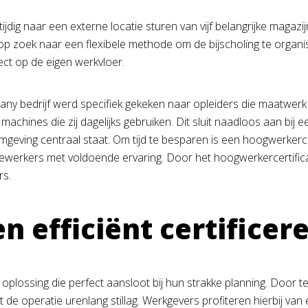
ijdig naar een externe locatie sturen van vijf belangrijke magaz
op zoek naar een flexibele methode om de bijscholing te organ
rect op de eigen werkvloer.
 bedrijf werd specifiek gekeken naar opleiders die maatwerk l
achines die zij dagelijks gebruiken. Dit sluit naadloos aan bij 
omgeving centraal staat. Om tijd te besparen is een hoogwerkercer
erkers met voldoende ervaring. Door het hoogwerkercertificaat i
rs.
en efficiënt certificer
te oplossing die perfect aansloot bij hun strakke planning. Door 
de operatie urenlang stillag. Werkgevers profiteren hierbij va