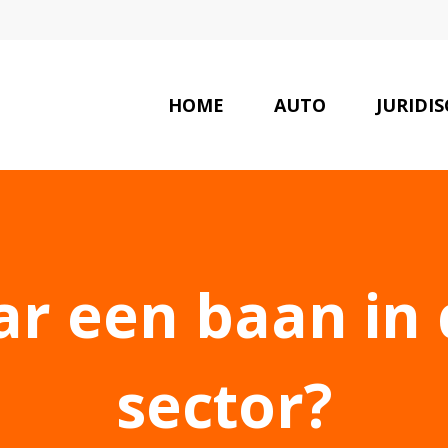
HOME
AUTO
JURIDI
ar een baan in 
sector?