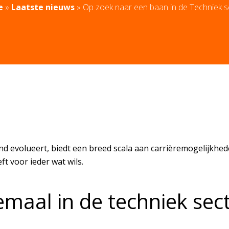
e
»
Laatste nieuws
»
Op zoek naar een baan in de Techniek s
d evolueert, biedt een breed scala aan carrièremogelijkhed
ft voor ieder wat wils.
emaal in de techniek sec