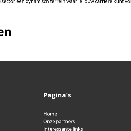
ieksector een dynamisch terrein waar je jouw carrière kunt 
en
Pagina's
Home
Onze partners
Interessante links