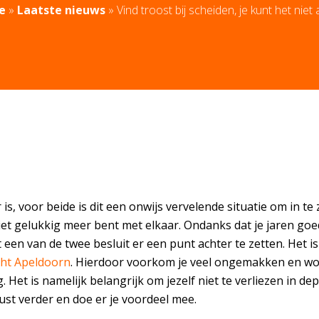
e
»
Laatste nieuws
»
Vind troost bij scheiden, je kunt het niet 
s, voor beide is dit een onwijs vervelende situatie om in te z
et gelukkig meer bent met elkaar. Ondanks dat je jaren go
een van de twee besluit er een punt achter te zetten. Het is
cht Apeldoorn
. Hierdoor voorkom je veel ongemakken en wor
. Het is namelijk belangrijk om jezelf niet te verliezen in 
ust verder en doe er je voordeel mee.